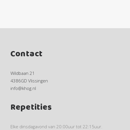
Exact matches only
Contact
Search in title
Wildbaan 21
Search in content
4386GD Vlissingen
info@khog.nl
Repetities
Elke dinsdagavond van 20:00uur tot 22:15uur.