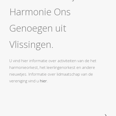
Harmonie Ons
Genoegen uit
Vlissingen.
Exact matches only
Search in title
U vind hier informatie over activiteiten van de het
harmonieorkest, het leerlingenorkest en andere
Search in content
nieuwtjes. Informatie over lidmaatschap van de
vereniging vind u
hier
.