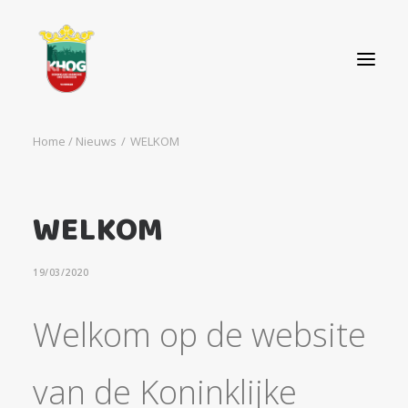
Home
WELKOM
OVER ONS
AGENDA
WELKOM
NIEUWS
CONTACT
19/03/2020
STEUN ONS!
Welkom op de website
van de Koninklijke