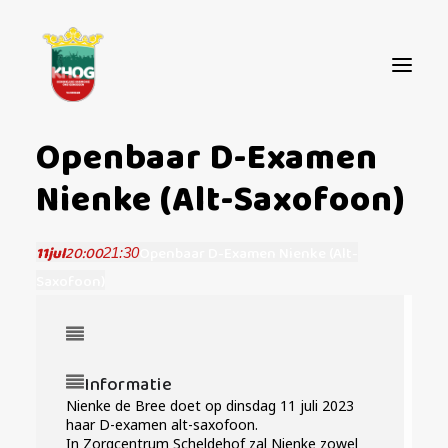
Openbaar D-Examen
OVER ONS
Nienke (alt-Saxofoon)
AGENDA
11
Jul
20:00
Openbaar D-Examen Nienke (alt-
21:30
NIEUWS
Saxofoon)
CONTACT
STEUN ONS!
Informatie
Nienke de Bree doet op dinsdag 11 juli 2023
haar D-examen alt-saxofoon.
In Zorgcentrum Scheldehof zal Nienke zowel