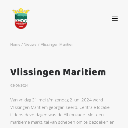
Home
Vlissingen Maritiem
OVER ONS
AGENDA
Vlissingen Maritiem
NIEUWS
CONTACT
02/06/2024
STEUN ONS!
Van vrijdag 31 mei t/m zondag 2 juni 2024 werd
Vlissingen Maritiem georganiseerd. Centrale locatie
tijdens deze dagen was de Albionkade. Met een
maritieme markt, tal van schepen om te bezoeken en