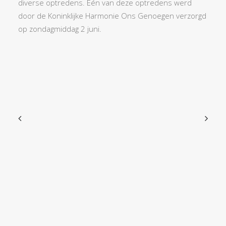
diverse optredens. Eén van deze optredens werd
door de Koninklijke Harmonie Ons Genoegen verzorgd
op zondagmiddag 2 juni.
Exact matches only
Search in title
Search in content