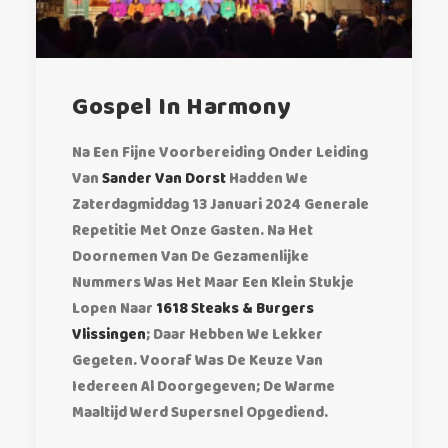
Gospel In Harmony
Na Een Fijne Voorbereiding Onder Leiding
Exact Matches Only
Van
Sander Van Dorst
Hadden We
Zaterdagmiddag 13 Januari 2024 Generale
Search In Title
Repetitie Met Onze Gasten. Na Het
Doornemen Van De Gezamenlijke
Search In Content
Nummers Was Het Maar Een Klein Stukje
Lopen Naar
1618 Steaks & Burgers
Vlissingen
; Daar Hebben We Lekker
Gegeten. Vooraf Was De Keuze Van
Iedereen Al Doorgegeven; De Warme
Maaltijd Werd Supersnel Opgediend.