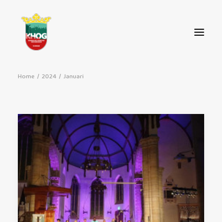
Home
2024
Januari
OVER ONS
AGENDA
NIEUWS
CONTACT
STEUN ONS!