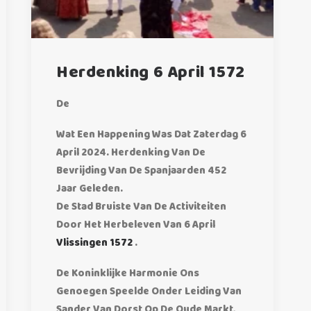
Herdenking 6 April 1572
De
Wat Een Happening Was Dat Zaterdag 6
April 2024. Herdenking Van De
Bevrijding Van De Spanjaarden 452
Jaar Geleden.
De Stad Bruiste Van De Activiteiten
Door Het Herbeleven Van 6 April
Vlissingen 1572
.
De Koninklijke Harmonie Ons
Genoegen Speelde Onder Leiding Van
Sander Van Dorst Op De Oude Markt,