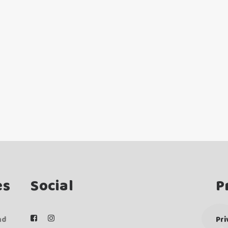
es
Social
P
nd
Pri