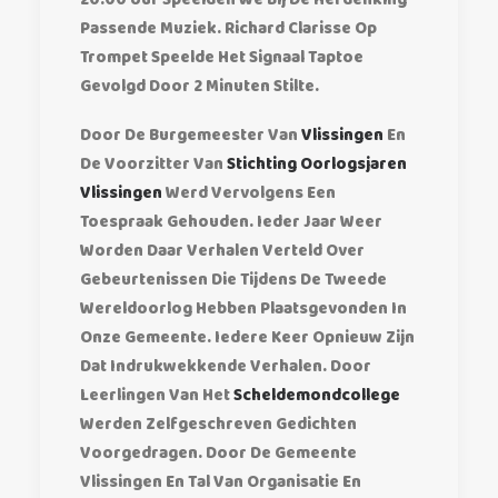
20.00 Uur Speelden We Bij De Herdenking
Passende Muziek. Richard Clarisse Op
Trompet Speelde Het Signaal Taptoe
Gevolgd Door 2 Minuten Stilte.
Door De Burgemeester Van
Vlissingen
En
De Voorzitter Van
Stichting Oorlogsjaren
Vlissingen
Werd Vervolgens Een
Toespraak Gehouden. Ieder Jaar Weer
Worden Daar Verhalen Verteld Over
Gebeurtenissen Die Tijdens De Tweede
Wereldoorlog Hebben Plaatsgevonden In
Onze Gemeente. Iedere Keer Opnieuw Zijn
Dat Indrukwekkende Verhalen. Door
Leerlingen Van Het
Scheldemondcollege
Werden Zelfgeschreven Gedichten
Voorgedragen. Door De Gemeente
Vlissingen En Tal Van Organisatie En