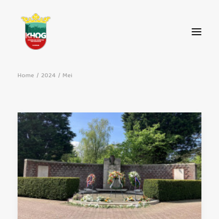
Home
2024
Mei
OVER ONS
AGENDA
NIEUWS
CONTACT
STEUN ONS!