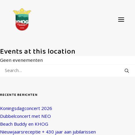
Events at this location
Scheldetheater, Terneuzen
Events at this location
OVER ONS
Geen evenementen
AGENDA
NIEUWS
CONTACT
RECENTE BERICHTEN
STEUN ONS!
Koningsdagconcert 2026
Dubbelconcert met NEO
Beach Buddy en KHOG
Nieuwjaarsreceptie + 430 jaar aan jubilarissen